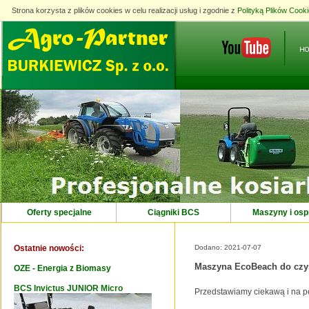
Strona korzysta z plików cookies w celu realizacji usług i zgodnie z
Strona korzysta z plików cookies w celu realizacji usług i zgodnie z
Polityką Plików Cook
Polityką Plików Cook
Oferty specjalne
Ciągniki BCS
Maszyny i osp
Ostatnie nowości:
Dodano: 2021-07-07
Maszyna EcoBeach do czy
OZE - Energia z Biomasy
BCS Invictus JUNIOR Micro
Maszyna EcoBeach do czyszczenia
Przedstawiamy ciekawą i na 
piasku