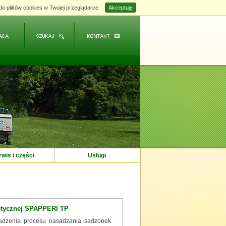
do plików cookies w Twojej przeglądarce.
do plików cookies w Twojej przeglądarce.
Akceptuję
Akceptuję
wis i części
Usługi
getycznej SPAPPERI TP
adzenia procesu nasadzania sadzonek