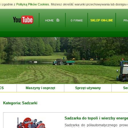
 i zgodnie z
 i zgodnie z
Polityką Plików Cookies
Polityką Plików Cookies
. Możesz określić warunki przechowywania lub dostępu 
. Możesz określić warunki przechowywania lub dostępu 
BCS
Maszyny i osprzęt
Sprzęt używany
Ser
Kategoria:
Sadzarki
Sadzarka do topoli i wierzby ener
a EcoBeach do czyszczenia
Sadzarka do półautomatycznego prow