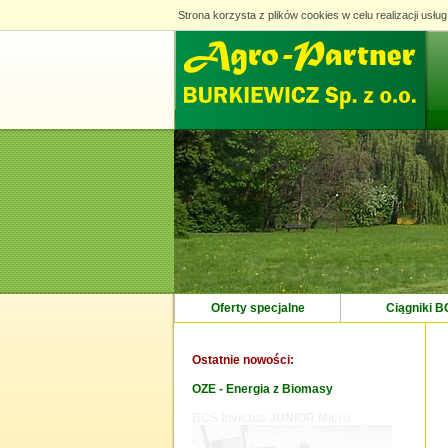
Strona korzysta z plików cookies w celu realizacji usług
Strona korzysta z plików cookies w celu realizacji usług
Oferty specjalne
Ciągniki 
Ostatnie nowości:
OZE - Energia z Biomasy
 706 PowerSafe
BCS Invictus JUNIOR Micro
Maszyn
piasku