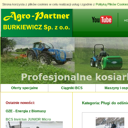
Strona korzysta z plików cookies w celu realizacji usług i zgodnie z
Strona korzysta z plików cookies w celu realizacji usług i zgodnie z
Polityką Plików Cookie
Polityką Plików Cookie
Oferty specjalne
Ciągniki BCS
Maszyny i osp
Ostatnie nowości:
Kategoria:
Pługi do odśni
OZE - Energia z Biomasy
BCS Invictus JUNIOR Micro
Maszyna EcoBeach do czyszczenia
piasku