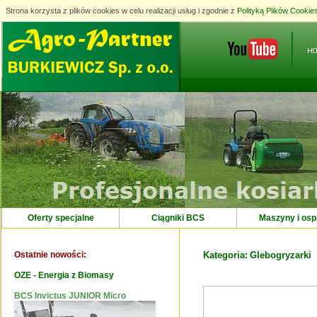
Strona korzysta z plików cookies w celu realizacji usług i zgodnie z
Strona korzysta z plików cookies w celu realizacji usług i zgodnie z
Polityką Plików Cookie
Polityką Plików Cookie
Oferty specjalne
Ciągniki BCS
Maszyny i osp
Ostatnie nowości:
Kategoria:
Glebogryzarki
OZE - Energia z Biomasy
BCS Invictus JUNIOR Micro
Maszyna EcoBeach do czyszczenia
piasku