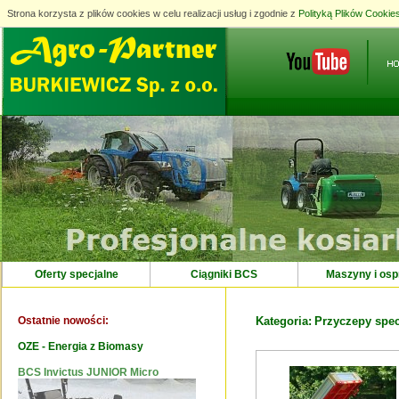
Strona korzysta z plików cookies w celu realizacji usług i zgodnie z
Strona korzysta z plików cookies w celu realizacji usług i zgodnie z
Polityką Plików Cookie
Polityką Plików Cookie
Oferty specjalne
Ciągniki BCS
Maszyny i osp
Ostatnie nowości:
Kategoria:
Przyczepy spec
OZE - Energia z Biomasy
BCS Invictus JUNIOR Micro
Maszyna EcoBeach do czyszczenia
piasku