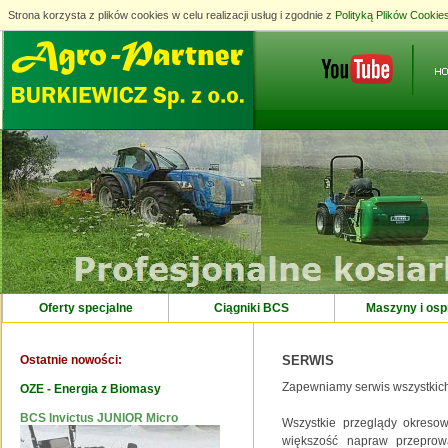
Strona korzysta z plików cookies w celu realizacji usług i zgodnie z
Strona korzysta z plików cookies w celu realizacji usług i zgodnie z
Polityką Plików Cookie
Polityką Plików Cookie
Oferty specjalne
Ciągniki BCS
Maszyny i osp
Ostatnie nowości:
SERWIS
Zapewniamy serwis wszystkich u
OZE - Energia z Biomasy
BCS Invictus JUNIOR Micro
Maszyna EcoBeach do czyszczenia
Wszystkie przeglądy okreso
piasku
większość napraw przepro