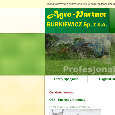
Strona korzysta z plików cookies w celu realizacji usług
Strona korzysta z plików cookies w celu realizacji usług
Oferty specjalne
Ciągniki 
Ostatnie nowości:
OZE - Energia z Biomasy
 706 PowerSafe
BCS Invictus JUNIOR Micro
Maszyn
piasku