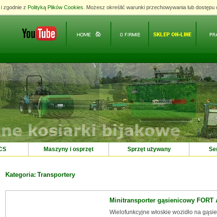
 i zgodnie z
 i zgodnie z
Polityką Plików Cookies
Polityką Plików Cookies
. Możesz określić warunki przechowywania lub dostępu 
. Możesz określić warunki przechowywania lub dostępu 
BCS
Maszyny i osprzęt
Sprzęt używany
Ser
Kategoria:
Transportery
Minitransporter gąsienicowy FORT
a EcoBeach do czyszczenia
Wielofunkcyjne włoskie wozidło na gąsie