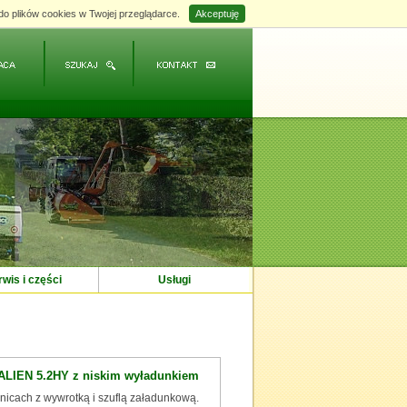
do plików cookies w Twojej przeglądarce.
do plików cookies w Twojej przeglądarce.
Akceptuję
Akceptuję
wis i części
Usługi
 ALIEN 5.2HY z niskim wyładunkiem
nicach z wywrotką i szuflą załadunkową.